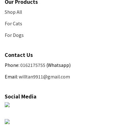
Our Products
Shop All
For Cats
For Dogs
Contact Us
Phone:
0162175755
(Whatsapp)
Email:
willtan9911@gmail.com
Social Media