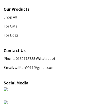
Our Products
Shop All
For Cats
For Dogs
Contact Us
Phone:
0162175755
(Whatsapp)
Email:
willtan9911@gmail.com
Social Media